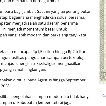
n, dan melibatkan berbagai pihak.
 baru bagi Jember. Saat ini yang terpenting bukan
tetapi bagaimana menghadirkan solusi bersama.
mpatan menjadi salah satu daerah penerima
ah. Ini menjadi momentum besar untuk
ah yang lebih modern dan berkelanjutan,” kata
eksikan mencapai Rp1,5 triliun hingga Rp2 triliun
gun fasilitas pengolahan sampah berteknologi
njadi energi listrik sekaligus menghasilkan
p yang ramah lingkungan.
canakan dimulai pada Agustus hingga September
 2028.
Cari
silitas pengolahan sampah modern itu tidak hanya
untu
ampah di Kabupaten Jember, tetapi juga