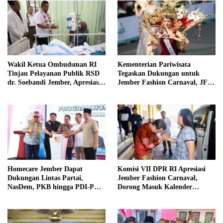
Wakil Ketua Ombudsman RI
Kementerian Pariwisata
Tinjau Pelayanan Publik RSD
Tegaskan Dukungan untuk
dr. Soebandi Jember, Apresiasi
Jember Fashion Carnaval, JFC
Kualitas Layanan Kesehatan
Dinilai Jadi Ikon Pariwisata
Dunia
Homecare Jember Dapat
Komisi VII DPR RI Apresiasi
Dukungan Lintas Partai,
Jember Fashion Carnaval,
NasDem, PKB hingga PDI-P
Dorong Masuk Kalender
Siap Kawal Program
Pariwisata Dunia