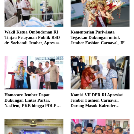
Wakil Ketua Ombudsman RI
Kementerian Pariwisata
Tinjau Pelayanan Publik RSD
Tegaskan Dukungan untuk
dr. Soebandi Jember, Apresiasi
Jember Fashion Carnaval, JFC
Kualitas Layanan Kesehatan
Dinilai Jadi Ikon Pariwisata
Dunia
Homecare Jember Dapat
Komisi VII DPR RI Apresiasi
Dukungan Lintas Partai,
Jember Fashion Carnaval,
NasDem, PKB hingga PDI-P
Dorong Masuk Kalender
Siap Kawal Program
Pariwisata Dunia