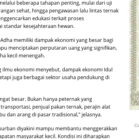
lalui beberapa tahapan penting, mulai dari uji
rangan sehat, hingga pengawasan lalu lintas ternak
nggencarkan edukasi terkait proses
i standar kesejahteraan hewan.
ul Adha memiliki dampak ekonomi yang besar bagi
pu menciptakan perputaran uang yang signifikan,
aha kecil menengah.
ang ilmu ekonomi menyebut, dampak ekonomi Idul
tetapi juga berbagai sektor usaha pendukung di
angat besar. Bukan hanya peternak yang
ransportasi, penjual pakan ternak, perajin alat
dan arang di pasar tradisional,” jelasnya.
Cari
an kurban diyakini mampu membantu menggerakkan
untu
atan masyarakat kecil. Kondisi ini diharapkan