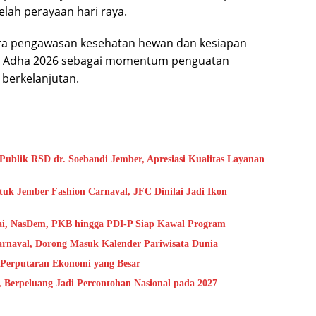
lah perayaan hari raya.
ara pengawasan kesehatan hewan dan kesiapan
ul Adha 2026 sebagai momentum penguatan
 berkelanjutan.
blik RSD dr. Soebandi Jember, Apresiasi Kualitas Layanan
uk Jember Fashion Carnaval, JFC Dinilai Jadi Ikon
ai, NasDem, PKB hingga PDI-P Siap Kawal Program
arnaval, Dorong Masuk Kalender Pariwisata Dunia
 Perputaran Ekonomi yang Besar
Berpeluang Jadi Percontohan Nasional pada 2027