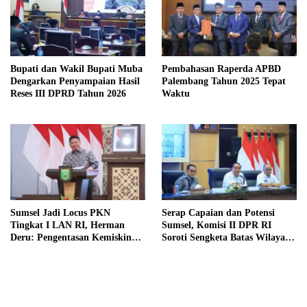
Bupati dan Wakil Bupati Muba
Pembahasan Raperda APBD
Dengarkan Penyampaian Hasil
Palembang Tahun 2025 Tepat
Reses III DPRD Tahun 2026
Waktu
Sumsel Jadi Locus PKN
Serap Capaian dan Potensi
Tingkat I LAN RI, Herman
Sumsel, Komisi II DPR RI
Deru: Pengentasan Kemiskinan
Soroti Sengketa Batas Wilayah,
Butuh Data Akurat dan
HGU Serta Konflik Pertanahan
Pemimpin yang Turun ke
Lapangan