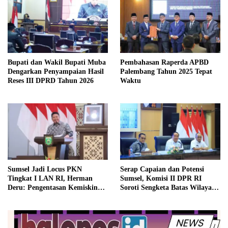
Bupati dan Wakil Bupati Muba
Pembahasan Raperda APBD
Dengarkan Penyampaian Hasil
Palembang Tahun 2025 Tepat
Reses III DPRD Tahun 2026
Waktu
Sumsel Jadi Locus PKN
Serap Capaian dan Potensi
Tingkat I LAN RI, Herman
Sumsel, Komisi II DPR RI
Deru: Pengentasan Kemiskinan
Soroti Sengketa Batas Wilayah,
Butuh Data Akurat dan
HGU Serta Konflik Pertanahan
Pemimpin yang Turun ke
Lapangan