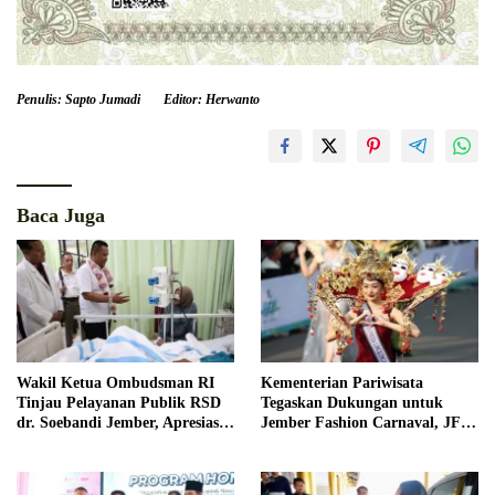
Penulis: Sapto Jumadi
Editor: Herwanto
Baca Juga
Wakil Ketua Ombudsman RI
Kementerian Pariwisata
Tinjau Pelayanan Publik RSD
Tegaskan Dukungan untuk
dr. Soebandi Jember, Apresiasi
Jember Fashion Carnaval, JFC
Kualitas Layanan Kesehatan
Dinilai Jadi Ikon Pariwisata
Dunia