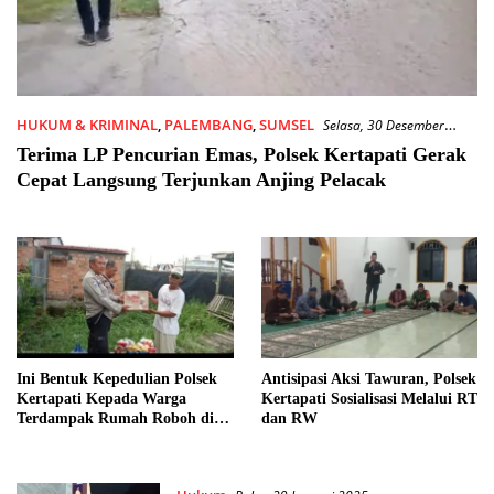
HUKUM & KRIMINAL
,
PALEMBANG
,
SUMSEL
Selasa, 30 Desember
2025
Terima LP Pencurian Emas, Polsek Kertapati Gerak
Cepat Langsung Terjunkan Anjing Pelacak
Ini Bentuk Kepedulian Polsek
Antisipasi Aksi Tawuran, Polsek
Kertapati Kepada Warga
Kertapati Sosialisasi Melalui RT
Terdampak Rumah Roboh di
dan RW
Kemang Agung