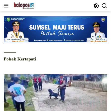
Langsung
ke
konten
Polsek Kertapati