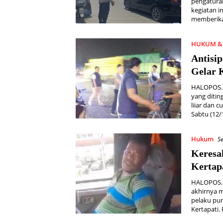
pengaturan
kegiatan i
memberika
HUKUM & 
Antisip
Gelar
HALOPOS.I
yang ditin
liiar dan 
Sabtu (12/
Hukum
S
Keresa
Kertap
HALOPOS.I
akhirnya m
pelaku pun
Kertapati.