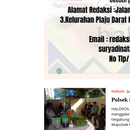
Hukum
Ju
Polsek
HALOPOS.I
menggelar 
tergabung 
Mapolsek K