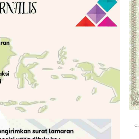
Cari
untu