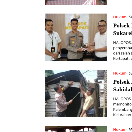
Hukum
Se
Polsek 
Sukare
HALOPOS.I
penyerahan
dari sala
Kertapati,
Hukum
Se
Polsek
Sahida
HALOPOS.I
memonitor
Palembang 
Kelurahan
Hukum
M