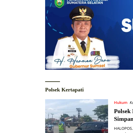
Polsek Kertapati
Hukum
K
Polsek 
Simpan
HALOPOS.I