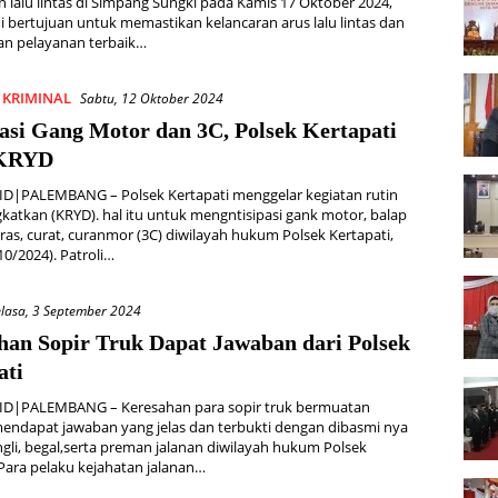
 lalu lintas di Simpang Sungki pada Kamis 17 Oktober 2024,
ni bertujuan untuk memastikan kelancaran arus lalu lintas dan
n pelayanan terbaik…
KRIMINAL
Sabtu, 12 Oktober 2024
asi Gang Motor dan 3C, Polsek Kertapati
 KRYD
D|PALEMBANG – Polsek Kertapati menggelar kegiatan rutin
gkatkan (KRYD). hal itu untuk mengntisipasi gank motor, balap
curas, curat, curanmor (3C) diwilayah hukum Polsek Kertapati,
10/2024). Patroli…
elasa, 3 September 2024
han Sopir Truk Dapat Jawaban dari Polsek
ati
D|PALEMBANG – Keresahan para sopir truk bermuatan
endapat jawaban yang jelas dan terbukti dengan dibasmi nya
gli, begal,serta preman jalanan diwilayah hukum Polsek
 Para pelaku kejahatan jalanan…