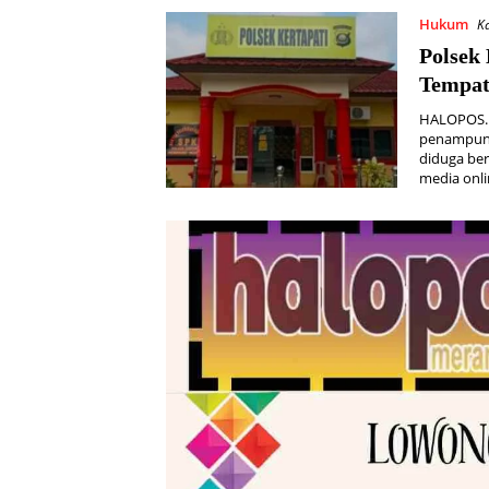
Hukum
K
Polsek 
Tempat
HALOPOS.I
penampung
diduga ber
media onli