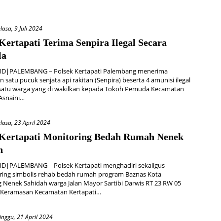
lasa, 9 Juli 2024
Kertapati Terima Senpira Ilegal Secara
la
D|PALEMBANG – Polsek Kertapati Palembang menerima
 satu pucuk senjata api rakitan (Senpira) beserta 4 amunisi ilegal
h satu warga yang di wakilkan kepada Tokoh Pemuda Kecamatan
 Asnaini…
lasa, 23 April 2024
 Kertapati Monitoring Bedah Rumah Nenek
h
D|PALEMBANG – Polsek Kertapati menghadiri sekaligus
ing simbolis rehab bedah rumah program Baznas Kota
Nenek Sahidah warga Jalan Mayor Sartibi Darwis RT 23 RW 05
 Keramasan Kecamatan Kertapati…
inggu, 21 April 2024