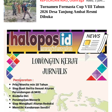
KEPULAUAN RIAU
,
Olahraga
Rabu, 3 Juni
2026
Turnamen Formasta Cup VIII Tahun
2026 Desa Tanjung Ambat Resmi
Dibuka