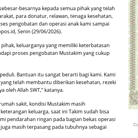
sebesar-besarnya kepada semua pihak yang telah
akat, para donatur, relawan, tenaga kesehatan,
ses pengobatan dan operasi anak kami sampai
opos.id, Senin (29/06/2026).
pihak, keluarganya yang memiliki keterbatasan
adapi proses pengobatan Mustakim yang cukup
peduli. Bantuan itu sangat berarti bagi kami. Kami
ang telah membantu diberikan kesehatan, rezeki
a oleh Allah SWT,” katanya.
 rumah sakit, kondisi Mustakim masih
eterangan keluarga, saat ini Takim sudah bisa
ami pendarahan ringan pada bagian bekas operasi
Cari
dis juga masih terpasang pada tubuhnya sebagai
untu