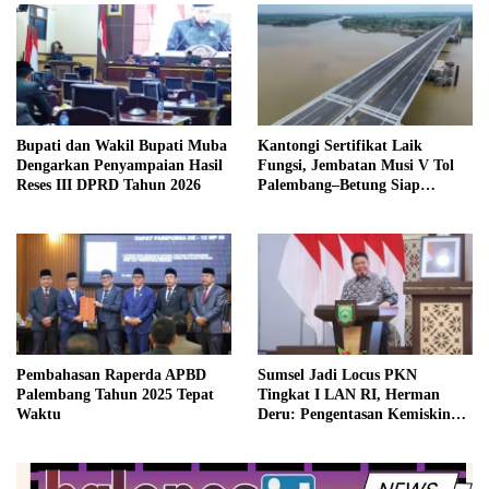
Bupati dan Wakil Bupati Muba
Kantongi Sertifikat Laik
Dengarkan Penyampaian Hasil
Fungsi, Jembatan Musi V Tol
Reses III DPRD Tahun 2026
Palembang–Betung Siap
Beroperasi Akhir Tahun
Pembahasan Raperda APBD
Sumsel Jadi Locus PKN
Palembang Tahun 2025 Tepat
Tingkat I LAN RI, Herman
Waktu
Deru: Pengentasan Kemiskinan
Butuh Data Akurat dan
Pemimpin yang Turun ke
Lapangan