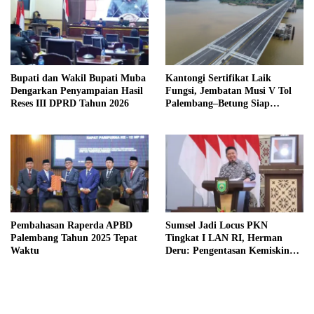
Bupati dan Wakil Bupati Muba
Kantongi Sertifikat Laik
Dengarkan Penyampaian Hasil
Fungsi, Jembatan Musi V Tol
Reses III DPRD Tahun 2026
Palembang–Betung Siap
Beroperasi Akhir Tahun
Pembahasan Raperda APBD
Sumsel Jadi Locus PKN
Palembang Tahun 2025 Tepat
Tingkat I LAN RI, Herman
Waktu
Deru: Pengentasan Kemiskinan
Butuh Data Akurat dan
Pemimpin yang Turun ke
Lapangan