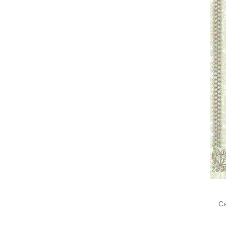
Cari
untu