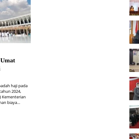
t Umat
i
adah haji pada
tahun 2024,
r) Kementerian
unan biaya…