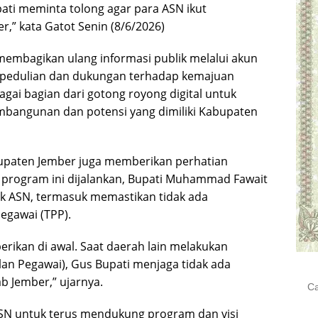
ati meminta tolong agar para ASN ikut
,” kata Gatot Senin (8/6/2026)
 membagikan ulang informasi publik melalui akun
kepedulian dan dukungan terhadap kemajuan
agai bagian dari gotong royong digital untuk
bangunan dan potensi yang dimiliki Kabupaten
paten Jember juga memberikan perhatian
k program ini dijalankan, Bupati Muhammad Fawait
k ASN, termasuk memastikan tidak ada
gawai (TPP).
erikan di awal. Saat daerah lain melakukan
n Pegawai), Gus Bupati menjaga tidak ada
Cari
 Jember,” ujarnya.
untu
ASN untuk terus mendukung program dan visi