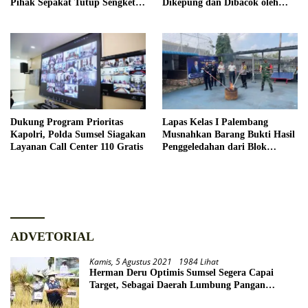
Pihak Sepakat Tutup Sengketa
Dikepung dan Dibacok oleh
Secara Kekeluargaan
Satu Keluarga Secara Sadis
Dukung Program Prioritas
Lapas Kelas I Palembang
Kapolri, Polda Sumsel Siagakan
Musnahkan Barang Bukti Hasil
Layanan Call Center 110 Gratis
Penggeledahan dari Blok
Hunian
ADVETORIAL
Kamis, 5 Agustus 2021
1984 Lihat
Herman Deru Optimis Sumsel Segera Capai
Target, Sebagai Daerah Lumbung Pangan
Nasional