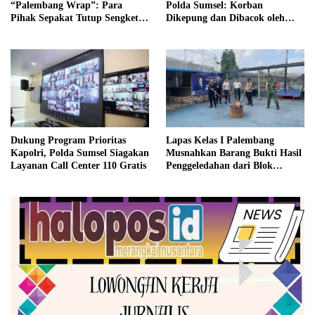
“Palembang Wrap”: Para
Polda Sumsel: Korban
Pihak Sepakat Tutup Sengketa
Dikepung dan Dibacok oleh
Secara Kekeluargaan
Satu Keluarga Secara Sadis
Dukung Program Prioritas
Lapas Kelas I Palembang
Kapolri, Polda Sumsel Siagakan
Musnahkan Barang Bukti Hasil
Layanan Call Center 110 Gratis
Penggeledahan dari Blok
Hunian