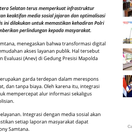
a Selatan terus memperkuat infrastruktur
n keaktifan media sosial jajaran dan optimalisasi
is ini dilakukan untuk memastikan kehadiran Polri
emberikan perlindungan kepada masyarakat.
amtana, menegaskan bahwa transformasi digital
emudahan akses layanan publik. Hal tersebut
n Evaluasi (Anev) di Gedung Presisi Mapolda
 merupakan garda terdepan dalam merespons
, dan tanpa biaya. Oleh karena itu, integrasi
ntuk mempercepat alur informasi sekaligus
isian.
elayanan. Integrasi dengan media sosial akan
tikan setiap laporan masyarakat dapat
Cari
 Rony Samtana.
untu