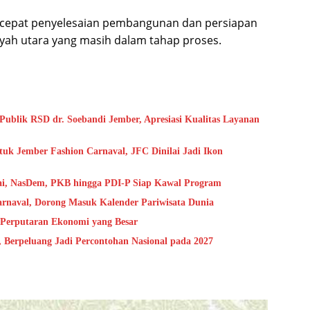
rcepat penyelesaian pembangunan dan persiapan
ayah utara yang masih dalam tahap proses.
blik RSD dr. Soebandi Jember, Apresiasi Kualitas Layanan
uk Jember Fashion Carnaval, JFC Dinilai Jadi Ikon
ai, NasDem, PKB hingga PDI-P Siap Kawal Program
arnaval, Dorong Masuk Kalender Pariwisata Dunia
 Perputaran Ekonomi yang Besar
Berpeluang Jadi Percontohan Nasional pada 2027