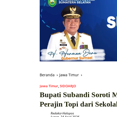
Beranda
Jawa Timur
Jawa Timur
,
SIDOARJO
Bupati Subandi Sorot
Perajin Topi dari Sekol
Redaksi-Halopos
Jumat, 24 April 2026