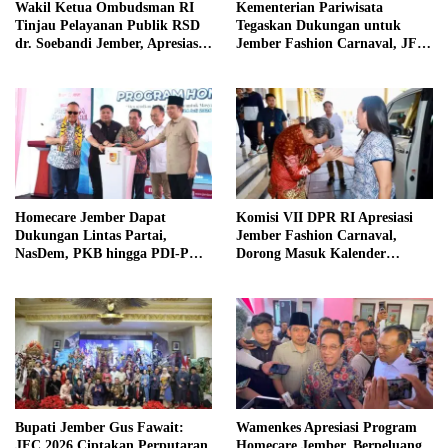
Wakil Ketua Ombudsman RI
Kementerian Pariwisata
Tinjau Pelayanan Publik RSD
Tegaskan Dukungan untuk
dr. Soebandi Jember, Apresiasi
Jember Fashion Carnaval, JFC
Kualitas Layanan Kesehatan
Dinilai Jadi Ikon Pariwisata
Dunia
Homecare Jember Dapat
Komisi VII DPR RI Apresiasi
Dukungan Lintas Partai,
Jember Fashion Carnaval,
NasDem, PKB hingga PDI-P
Dorong Masuk Kalender
Siap Kawal Program
Pariwisata Dunia
Bupati Jember Gus Fawait:
Wamenkes Apresiasi Program
JFC 2026 Ciptakan Perputaran
Homecare Jember, Berpeluang