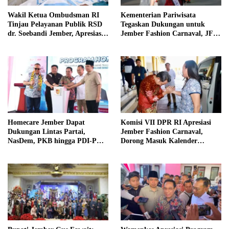
Wakil Ketua Ombudsman RI
Kementerian Pariwisata
Tinjau Pelayanan Publik RSD
Tegaskan Dukungan untuk
dr. Soebandi Jember, Apresiasi
Jember Fashion Carnaval, JFC
Kualitas Layanan Kesehatan
Dinilai Jadi Ikon Pariwisata
Dunia
Homecare Jember Dapat
Komisi VII DPR RI Apresiasi
Dukungan Lintas Partai,
Jember Fashion Carnaval,
NasDem, PKB hingga PDI-P
Dorong Masuk Kalender
Siap Kawal Program
Pariwisata Dunia