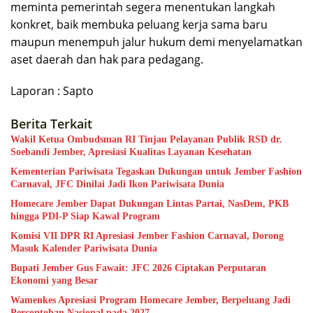
meminta pemerintah segera menentukan langkah
konkret, baik membuka peluang kerja sama baru
maupun menempuh jalur hukum demi menyelamatkan
aset daerah dan hak para pedagang.
Laporan : Sapto
Berita Terkait
Wakil Ketua Ombudsman RI Tinjau Pelayanan Publik RSD dr.
Soebandi Jember, Apresiasi Kualitas Layanan Kesehatan
Kementerian Pariwisata Tegaskan Dukungan untuk Jember Fashion
Carnaval, JFC Dinilai Jadi Ikon Pariwisata Dunia
Homecare Jember Dapat Dukungan Lintas Partai, NasDem, PKB
hingga PDI-P Siap Kawal Program
Komisi VII DPR RI Apresiasi Jember Fashion Carnaval, Dorong
Masuk Kalender Pariwisata Dunia
Bupati Jember Gus Fawait: JFC 2026 Ciptakan Perputaran
Ekonomi yang Besar
Wamenkes Apresiasi Program Homecare Jember, Berpeluang Jadi
Percontohan Nasional pada 2027