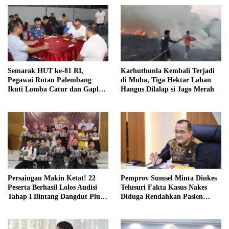
Semarak HUT ke-81 RI,
Karhutbunla Kembali Terjadi
Pegawai Rutan Palembang
di Muba, Tiga Hektar Lahan
Ikuti Lomba Catur dan Gaple
Hangus Dilalap si Jago Merah
Antar Pegawai
Persaingan Makin Ketat! 22
Pemprov Sumsel Minta Dinkes
Peserta Berhasil Lolos Audisi
Telusuri Fakta Kasus Nakes
Tahap I Bintang Dangdut Plus
Diduga Rendahkan Pasien
2026
BPJS