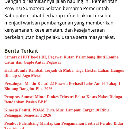
Dengan diresmikannya jalan hauling ini, Pemerintah
Provinsi Sumatera Selatan bersama Pemerintah
Kabupaten Lahat berharap infrastruktur tersebut
menjadi warisan pembangunan yang memberikan
kenyamanan, keselamatan, dan kesejahteraan
berkelanjutan bagi pelaku usaha serta masyarakat.
Berita Terkait
Semarak HUT ke-81 RI, Pegawai Rutan Palembang Ikuti Lomba
Catur dan Gaple Antar Pegawai
Karhutbunla Kembali Terjadi di Muba, Tiga Hektar Lahan Hangus
Dilalap si Jago Merah
Persaingan Makin Ketat! 22 Peserta Berhasil Lolos Audisi Tahap I
Bintang Dangdut Plus 2026
Pemprov Sumsel Minta Dinkes Telusuri Fakta Kasus Nakes Diduga
Rendahkan Pasien BPJS
Kinerja Positif, PDAM Tirta Musi Lampaui Target 10 Ribu
Pelanggan Semester I 2026
Pemkot Palembang Mantapkan Pengamanan Festival Perahu Bidar
Tradisional