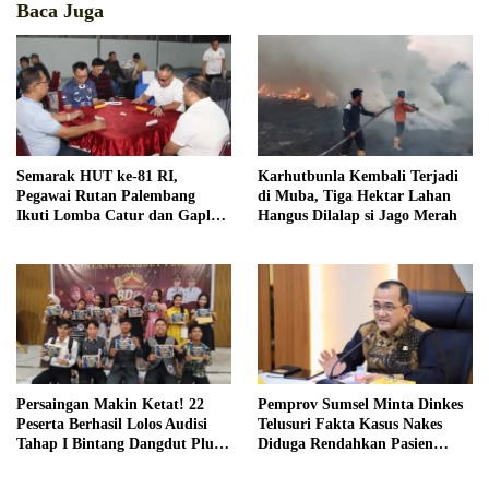
Baca Juga
Semarak HUT ke-81 RI,
Karhutbunla Kembali Terjadi
Pegawai Rutan Palembang
di Muba, Tiga Hektar Lahan
Ikuti Lomba Catur dan Gaple
Hangus Dilalap si Jago Merah
Antar Pegawai
Persaingan Makin Ketat! 22
Pemprov Sumsel Minta Dinkes
Peserta Berhasil Lolos Audisi
Telusuri Fakta Kasus Nakes
Tahap I Bintang Dangdut Plus
Diduga Rendahkan Pasien
2026
BPJS