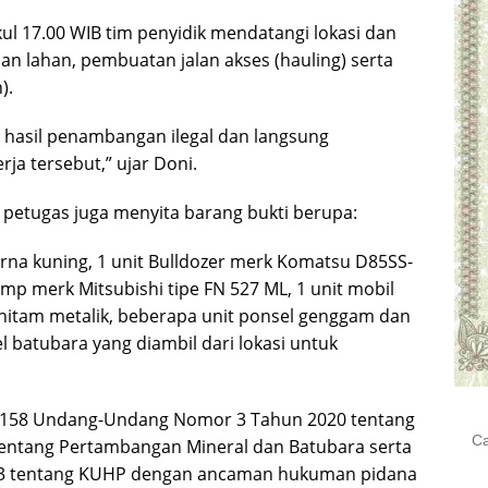
kul 17.00 WIB tim penyidik mendatangi lokasi dan
lahan, pembuatan jalan akses (hauling) serta
).
hasil penambangan ilegal dan langsung
a tersebut,” ujar Doni.
petugas juga menyita barang bukti berupa:
rna kuning, 1 unit Bulldozer merk Komatsu D85SS-
mp merk Mitsubishi tipe FN 527 ML, 1 unit mobil
 hitam metalik, beberapa unit ponsel genggam dan
batubara yang diambil dari lokasi untuk
al 158 Undang-Undang Nomor 3 Tahun 2020 tentang
Cari
entang Pertambangan Mineral dan Batubara serta
untu
2023 tentang KUHP dengan ancaman hukuman pidana