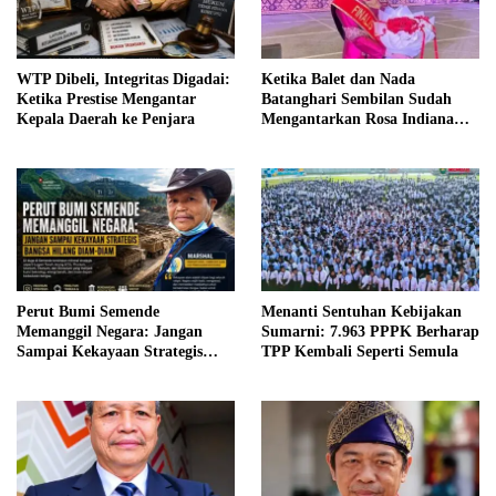
WTP Dibeli, Integritas Digadai:
Ketika Balet dan Nada
Ketika Prestise Mengantar
Batanghari Sembilan Sudah
Kepala Daerah ke Penjara
Mengantarkan Rosa Indiana
Menjadi Finalis Bujang Gadis
Palembang 2026
Perut Bumi Semende
Menanti Sentuhan Kebijakan
Memanggil Negara: Jangan
Sumarni: 7.963 PPPK Berharap
Sampai Kekayaan Strategis
TPP Kembali Seperti Semula
Bangsa Hilang Diam-diam