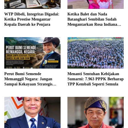
WTP Dibeli, Integritas Digadai:
Ketika Balet dan Nada
Ketika Prestise Mengantar
Batanghari Sembilan Sudah
Kepala Daerah ke Penjara
Mengantarkan Rosa Indiana
Menjadi Finalis Bujang Gadis
Palembang 2026
Perut Bumi Semende
Menanti Sentuhan Kebijakan
Memanggil Negara: Jangan
Sumarni: 7.963 PPPK Berharap
Sampai Kekayaan Strategis
TPP Kembali Seperti Semula
Bangsa Hilang Diam-diam