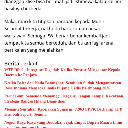
dianggap klise bisa berubah jadi istimewa kalau kali ini
hasilnya berbeda.
Maka, mari kita titipkan harapan kepada Munir.
Selamat bekerja, nakhoda baru rumah besar
wartawan. Semoga PWI benar-benar kembali jadi
tempat kita semua berteduh, dan bukan lagi arena
pertikaian yang melelahkan.
Berita Terkait
WTP Dibeli, Integritas Digadai: Ketika Prestise Mengantar Kepala
Daerah ke Penjara
Ketika Balet dan Nada Batanghari Sembilan Sudah Mengantarkan
Rosa Indiana Menjadi Finalis Bujang Gadis Palembang 2026
Perut Bumi Semende Memanggil Negara: Jangan Sampai Kekayaan
Strategis Bangsa Hilang Diam-diam
Menanti Sentuhan Kebijakan Sumarni: 7.963 PPPK Berharap TPP
Kembali Seperti Semula
Negeri Kaya Raya yang Berduka: Jejak Empat Bupati Muara Enim
yang Tersandung Hukum