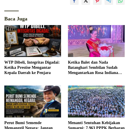
Baca Juga
WTP Dibeli, Integritas Digadai:
Ketika Balet dan Nada
Ketika Prestise Mengantar
Batanghari Sembilan Sudah
Kepala Daerah ke Penjara
Mengantarkan Rosa Indiana
Menjadi Finalis Bujang Gadis
Palembang 2026
Perut Bumi Semende
Menanti Sentuhan Kebijakan
Memanggil Negara: Jangan
Sumarni: 7.963 PPPK Berharap