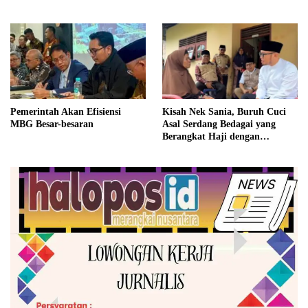
Pemerintah Akan Efisiensi
Kisah Nek Sania, Buruh Cuci
MBG Besar-besaran
Asal Serdang Bedagai yang
Berangkat Haji dengan
Berutang