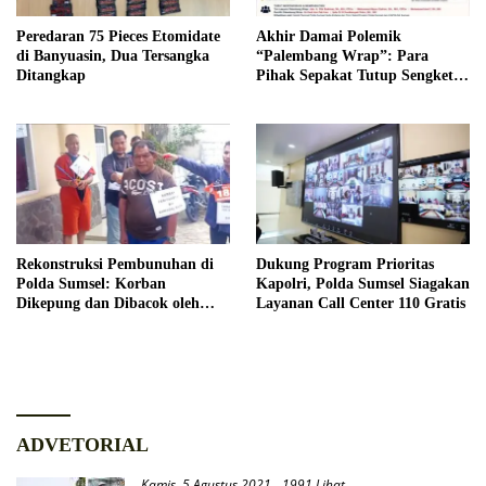
Peredaran 75 Pieces Etomidate
Akhir Damai Polemik
di Banyuasin, Dua Tersangka
“Palembang Wrap”: Para
Ditangkap
Pihak Sepakat Tutup Sengketa
Secara Kekeluargaan
Rekonstruksi Pembunuhan di
Dukung Program Prioritas
Polda Sumsel: Korban
Kapolri, Polda Sumsel Siagakan
Dikepung dan Dibacok oleh
Layanan Call Center 110 Gratis
Satu Keluarga Secara Sadis
ADVETORIAL
Kamis, 5 Agustus 2021
1991 Lihat