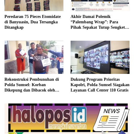
Peredaran 75 Pieces Etomidate
Akhir Damai Polemik
di Banyuasin, Dua Tersangka
“Palembang Wrap”: Para
Ditangkap
Pihak Sepakat Tutup Sengketa
Secara Kekeluargaan
Rekonstruksi Pembunuhan di
Dukung Program Prioritas
Polda Sumsel: Korban
Kapolri, Polda Sumsel Siagakan
Dikepung dan Dibacok oleh
Layanan Call Center 110 Gratis
Satu Keluarga Secara Sadis