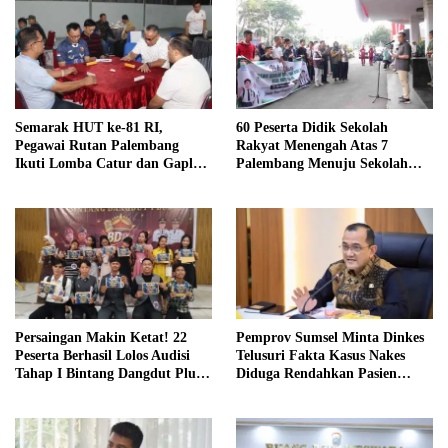
Semarak HUT ke-81 RI,
60 Peserta Didik Sekolah
Pegawai Rutan Palembang
Rakyat Menengah Atas 7
Ikuti Lomba Catur dan Gaple
Palembang Menuju Sekolah
Antar Pegawai
Rakyat Terintegrasi 01 OKI
Persaingan Makin Ketat! 22
Pemprov Sumsel Minta Dinkes
Peserta Berhasil Lolos Audisi
Telusuri Fakta Kasus Nakes
Tahap I Bintang Dangdut Plus
Diduga Rendahkan Pasien
2026
BPJS