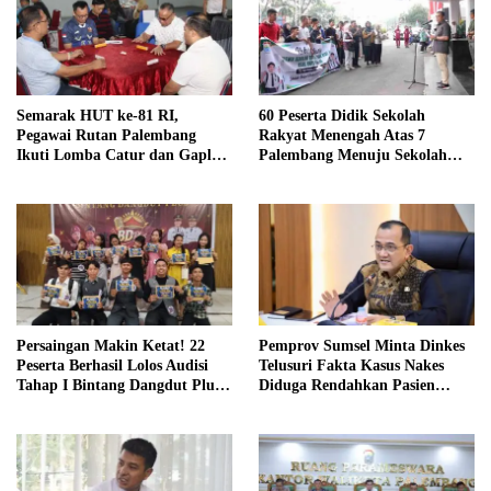
Semarak HUT ke-81 RI,
60 Peserta Didik Sekolah
Pegawai Rutan Palembang
Rakyat Menengah Atas 7
Ikuti Lomba Catur dan Gaple
Palembang Menuju Sekolah
Antar Pegawai
Rakyat Terintegrasi 01 OKI
Persaingan Makin Ketat! 22
Pemprov Sumsel Minta Dinkes
Peserta Berhasil Lolos Audisi
Telusuri Fakta Kasus Nakes
Tahap I Bintang Dangdut Plus
Diduga Rendahkan Pasien
2026
BPJS