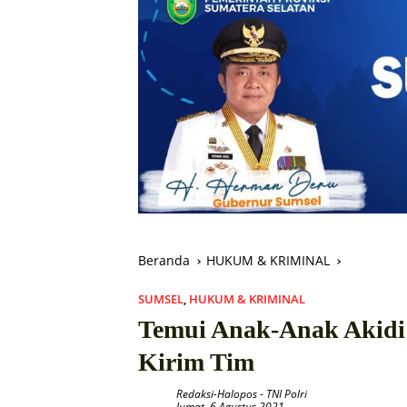
Beranda
HUKUM & KRIMINAL
SUMSEL
,
HUKUM & KRIMINAL
Temui Anak-Anak Akidi 
Kirim Tim
Redaksi-Halopos
-
TNI Polri
Jumat, 6 Agustus 2021