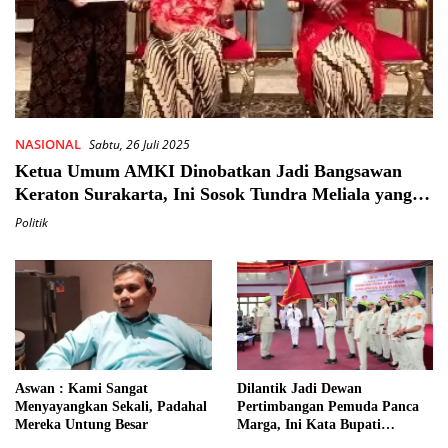
NASIONAL
Sabtu, 26 Juli 2025
Ketua Umum AMKI Dinobatkan Jadi Bangsawan
Keraton Surakarta, Ini Sosok Tundra Meliala yang
Curi Perhatian Raja
Politik
Aswan : Kami Sangat
Dilantik Jadi Dewan
Menyayangkan Sekali, Padahal
Pertimbangan Pemuda Panca
Mereka Untung Besar
Marga, Ini Kata Bupati
Askolani