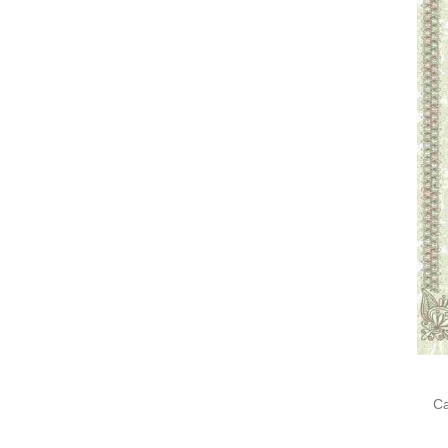
Cari
untu