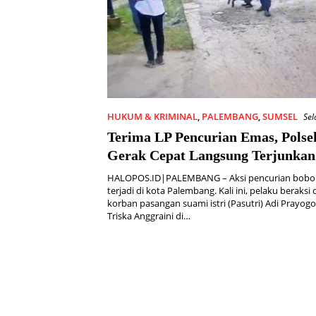
HUKUM & KRIMINAL
,
PALEMBANG
,
SUMSEL
Sel
2025
Terima LP Pencurian Emas, Polse
Gerak Cepat Langsung Terjunkan
Pelacak
HALOPOS.ID|PALEMBANG – Aksi pencurian bobol
terjadi di kota Palembang. Kali ini, pelaku beraksi
korban pasangan suami istri (Pasutri) Adi Prayog
Triska Anggraini di…