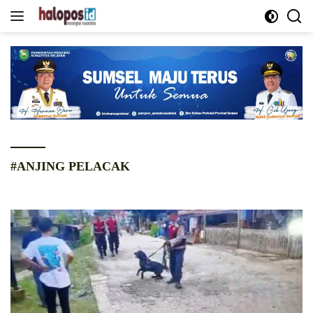
Langsung
ke
konten
#ANJING PELACAK