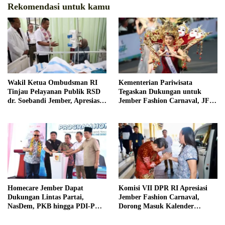
Rekomendasi untuk kamu
Wakil Ketua Ombudsman RI
Kementerian Pariwisata
Tinjau Pelayanan Publik RSD
Tegaskan Dukungan untuk
dr. Soebandi Jember, Apresiasi
Jember Fashion Carnaval, JFC
Kualitas Layanan Kesehatan
Dinilai Jadi Ikon Pariwisata
Dunia
Homecare Jember Dapat
Komisi VII DPR RI Apresiasi
Dukungan Lintas Partai,
Jember Fashion Carnaval,
NasDem, PKB hingga PDI-P
Dorong Masuk Kalender
Siap Kawal Program
Pariwisata Dunia