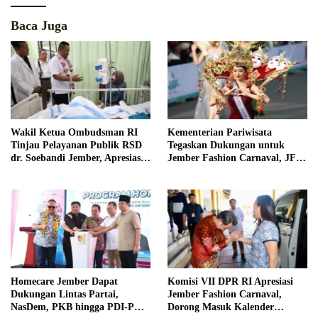
Baca Juga
Wakil Ketua Ombudsman RI
Kementerian Pariwisata
Tinjau Pelayanan Publik RSD
Tegaskan Dukungan untuk
dr. Soebandi Jember, Apresiasi
Jember Fashion Carnaval, JFC
Kualitas Layanan Kesehatan
Dinilai Jadi Ikon Pariwisata
Dunia
Homecare Jember Dapat
Komisi VII DPR RI Apresiasi
Dukungan Lintas Partai,
Jember Fashion Carnaval,
NasDem, PKB hingga PDI-P
Dorong Masuk Kalender