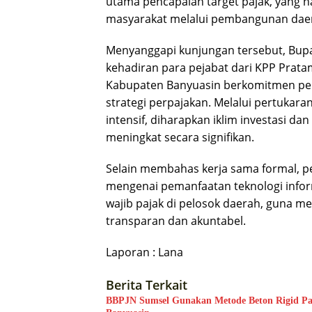
utama pencapaian target pajak, yang n
masyarakat melalui pembangunan dae
Menyanggapi kunjungan tersebut, Bupa
kehadiran para pejabat dari KPP Prat
Kabupaten Banyuasin berkomitmen p
strategi perpajakan. Melalui pertukara
intensif, diharapkan iklim investasi da
meningkat secara signifikan.
Selain membahas kerja sama formal, per
mengenai pemanfaatan teknologi info
wajib pajak di pelosok daerah, guna m
transparan dan akuntabel.
Laporan : Lana
Berita Terkait
BBPJN Sumsel Gunakan Metode Beton Rigid Pa