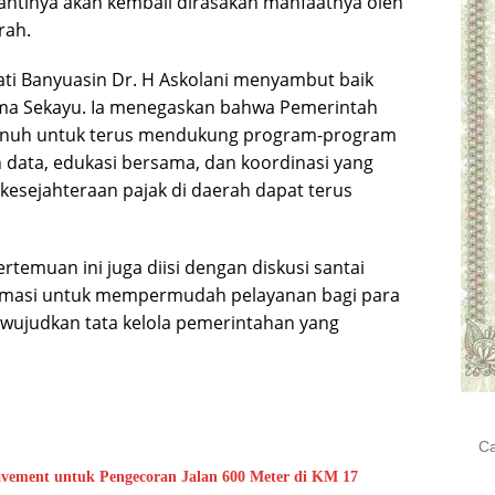
antinya akan kembali dirasakan manfaatnya oleh
rah.
ti Banyuasin Dr. H Askolani menyambut baik
ama Sekayu. Ia menegaskan bahwa Pemerintah
enuh untuk terus mendukung program-program
n data, edukasi bersama, dan koordinasi yang
n kesejahteraan pajak di daerah dapat terus
temuan ini juga diisi dengan diskusi santai
rmasi untuk mempermudah pelayanan bagi para
ewujudkan tata kelola pemerintahan yang
Cari
untu
vement untuk Pengecoran Jalan 600 Meter di KM 17