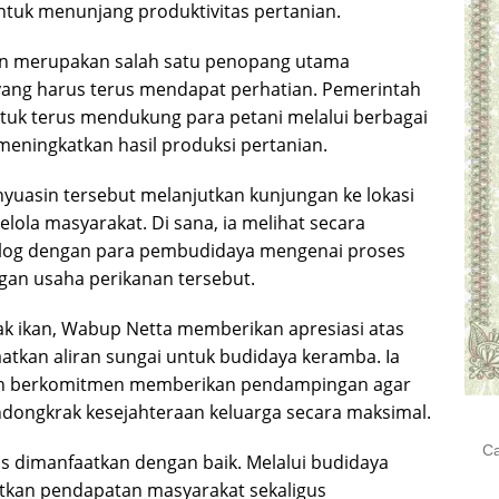
ntuk menunjang produktivitas pertanian.
an merupakan salah satu penopang utama
ang harus terus mendapat perhatian. Pemerintah
uk terus mendukung para petani melalui berbagai
eningkatkan hasil produksi pertanian.
uasin tersebut melanjutkan kunjungan ke lokasi
lola masyarakat. Di sana, ia melihat secara
ialog dengan para pembudidaya mengenai proses
an usaha perikanan tersebut.
k ikan, Wabup Netta memberikan apresiasi atas
kan aliran sungai untuk budidaya keramba. Ia
h berkomitmen memberikan pendampingan agar
ndongkrak kesejahteraan keluarga secara maksimal.
Cari
rus dimanfaatkan dengan baik. Melalui budidaya
untu
atkan pendapatan masyarakat sekaligus