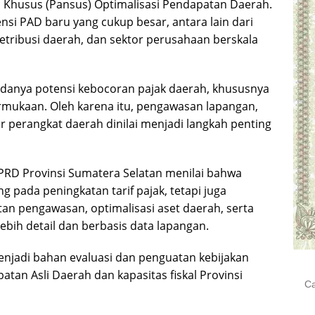
a Khusus (Pansus) Optimalisasi Pendapatan Daerah.
nsi PAD baru yang cukup besar, antara lain dari
 retribusi daerah, dan sektor perusahaan berskala
p adanya potensi kebocoran pajak daerah, khususnya
permukaan. Oleh karena itu, pengawasan lapangan,
ar perangkat daerah dinilai menjadi langkah penting
I DPRD Provinsi Sumatera Selatan menilai bahwa
g pada peningkatan tarif pajak, tetapi juga
an pengawasan, optimalisasi aset daerah, serta
bih detail dan berbasis data lapangan.
menjadi bahan evaluasi dan penguatan kebijakan
an Asli Daerah dan kapasitas fiskal Provinsi
Cari
untu