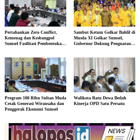
Pertahankan Zero Conflict,
Sambut Ketum Golkar Bahlil di
Kemenag dan Kesbangpol
Musda XI Golkar Sumsel,
Sumsel Fasilitasi Pembentukan
Gubernur Dukung Penguatan
Pengurus FKUB
Sinergi untuk Pembangunan
Daerah
Program 100 Ribu Sultan Muda
Walikota Ratu Dewa Bedah
Cetak Generasi Wirausaha dan
Kinerja OPD Satu Persatu
Penggerak Ekonomi Sumsel