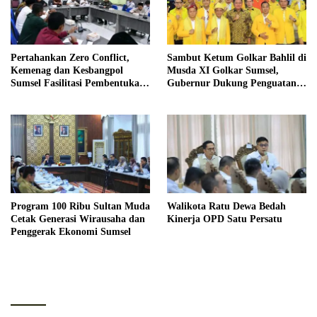
Pertahankan Zero Conflict,
Sambut Ketum Golkar Bahlil di
Kemenag dan Kesbangpol
Musda XI Golkar Sumsel,
Sumsel Fasilitasi Pembentukan
Gubernur Dukung Penguatan
Pengurus FKUB
Sinergi untuk Pembangunan
Daerah
Program 100 Ribu Sultan Muda
Walikota Ratu Dewa Bedah
Cetak Generasi Wirausaha dan
Kinerja OPD Satu Persatu
Penggerak Ekonomi Sumsel