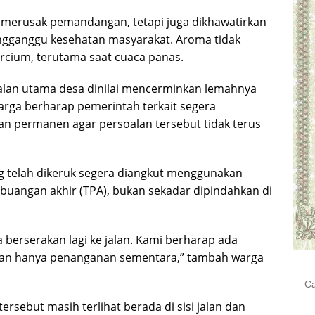
a merusak pemandangan, tetapi juga dikhawatirkan
ngganggu kesehatan masyarakat. Aroma tidak
cium, terutama saat cuaca panas.
 jalan utama desa dinilai mencerminkan lemahnya
rga berharap pemerintah terkait segera
an permanen agar persoalan tersebut tidak terus
 telah dikeruk segera diangkut menggunakan
uangan akhir (TPA), bukan sekadar dipindahkan di
sa berserakan lagi ke jalan. Kami berharap ada
ukan hanya penanganan sementara,” tambah warga
Cari
untu
sebut masih terlihat berada di sisi jalan dan