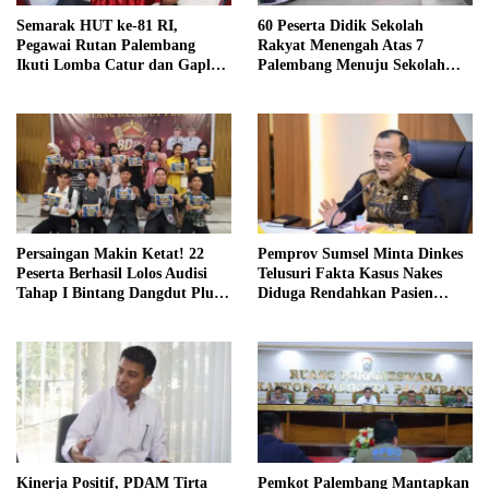
Semarak HUT ke-81 RI,
60 Peserta Didik Sekolah
Pegawai Rutan Palembang
Rakyat Menengah Atas 7
Ikuti Lomba Catur dan Gaple
Palembang Menuju Sekolah
Antar Pegawai
Rakyat Terintegrasi 01 OKI
Persaingan Makin Ketat! 22
Pemprov Sumsel Minta Dinkes
Peserta Berhasil Lolos Audisi
Telusuri Fakta Kasus Nakes
Tahap I Bintang Dangdut Plus
Diduga Rendahkan Pasien
2026
BPJS
Kinerja Positif, PDAM Tirta
Pemkot Palembang Mantapkan