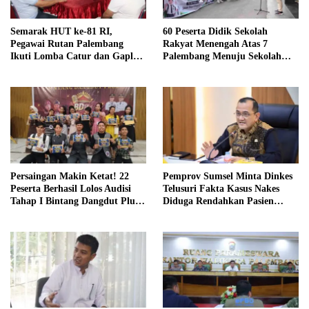
Semarak HUT ke-81 RI,
60 Peserta Didik Sekolah
Pegawai Rutan Palembang
Rakyat Menengah Atas 7
Ikuti Lomba Catur dan Gaple
Palembang Menuju Sekolah
Antar Pegawai
Rakyat Terintegrasi 01 OKI
Persaingan Makin Ketat! 22
Pemprov Sumsel Minta Dinkes
Peserta Berhasil Lolos Audisi
Telusuri Fakta Kasus Nakes
Tahap I Bintang Dangdut Plus
Diduga Rendahkan Pasien
2026
BPJS