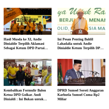
Organisasi Pendukung Golkar
Sumsel
Hasil Musda ke XI, Andie
Ini Pesan Penting Bahlil
Dinialdie Terpilih Aklamasi
Lahadalia untuk Andie
Sebagai Ketum DPD Partai
Dinialdie Ketum Terpilih DPD
Golkar Sumsel
Golkar Sumsel
Kembalikan Formulir Balon
DPRD Sumsel Soroti Anggaran
Ketua DPD Golkar. Andi
Karhutla Sumsel Cuma Rp2
Dinialdi : Ini Bukan untuk
Miliar
Jabatan, Tapi Pengabdian
Kepada Partai