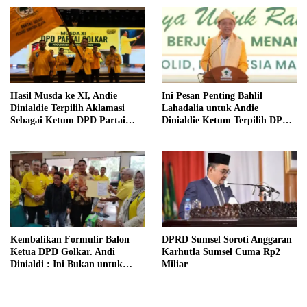
Sumsel
Hasil Musda ke XI, Andie
Ini Pesan Penting Bahlil
Dinialdie Terpilih Aklamasi
Lahadalia untuk Andie
Sebagai Ketum DPD Partai
Dinialdie Ketum Terpilih DPD
Golkar Sumsel
Golkar Sumsel
Kembalikan Formulir Balon
DPRD Sumsel Soroti Anggaran
Ketua DPD Golkar. Andi
Karhutla Sumsel Cuma Rp2
Dinialdi : Ini Bukan untuk
Miliar
Jabatan, Tapi Pengabdian
Kepada Partai