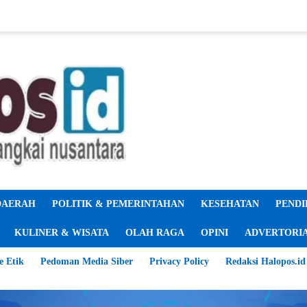
DAERAH
POLITIK & PEMERINTAHAN
KESEHATAN
PENDI
KULINER & WISATA
OLAH RAGA
OPINI
ADVERTORI
e Etik
Pedoman Media Siber
Privacy Policy
Redaksi Halopos.id