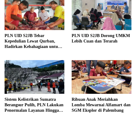
PLN UID S2JB Tebar
PLN UID S2JB Dorong UMKM
Kepedulian Lewat Qurban,
Lebih Cuan dan Terarah
Hadirkan Kebahagiaan untuk
Masyarakat Sekitar dalam
Momentum Idul Adha
Sistem Kelistrikan Sumatra
Ribuan Anak Meriahkan
Berangsur Pulih, PLN Lakukan
Lomba Mewarnai Alfamart dan
Penormalan Layanan Hingga
SGM Eksplor di Palembang
Ke Masyarakat