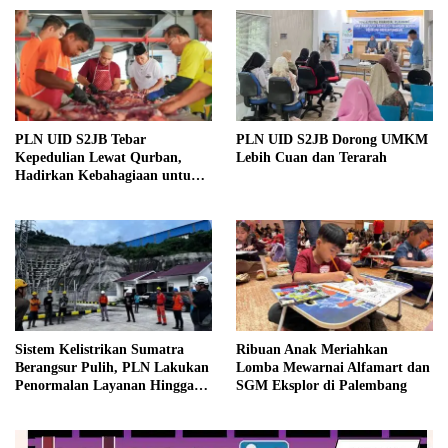
PLN UID S2JB Tebar
PLN UID S2JB Dorong UMKM
Kepedulian Lewat Qurban,
Lebih Cuan dan Terarah
Hadirkan Kebahagiaan untuk
Masyarakat Sekitar dalam
Momentum Idul Adha
Sistem Kelistrikan Sumatra
Ribuan Anak Meriahkan
Berangsur Pulih, PLN Lakukan
Lomba Mewarnai Alfamart dan
Penormalan Layanan Hingga
SGM Eksplor di Palembang
Ke Masyarakat