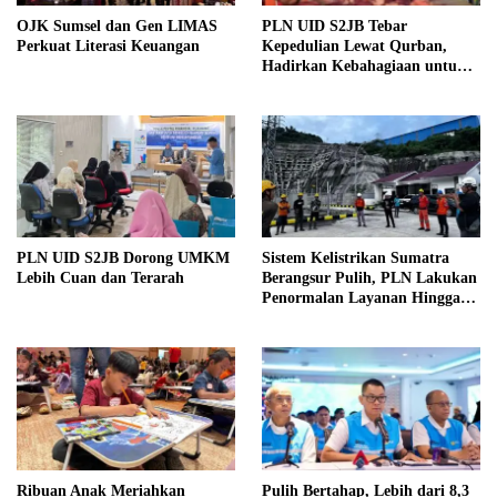
OJK Sumsel dan Gen LIMAS
PLN UID S2JB Tebar
Perkuat Literasi Keuangan
Kepedulian Lewat Qurban,
Hadirkan Kebahagiaan untuk
Masyarakat Sekitar dalam
Momentum Idul Adha
PLN UID S2JB Dorong UMKM
Sistem Kelistrikan Sumatra
Lebih Cuan dan Terarah
Berangsur Pulih, PLN Lakukan
Penormalan Layanan Hingga
Ke Masyarakat
Ribuan Anak Meriahkan
Pulih Bertahap, Lebih dari 8,3