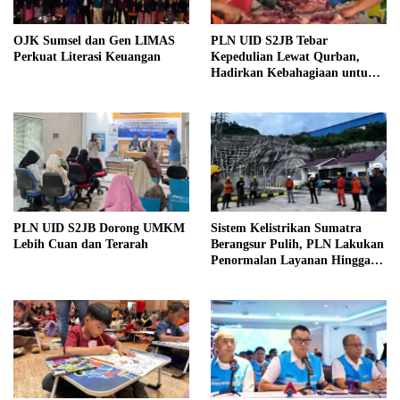
OJK Sumsel dan Gen LIMAS
PLN UID S2JB Tebar
Perkuat Literasi Keuangan
Kepedulian Lewat Qurban,
Hadirkan Kebahagiaan untuk
Masyarakat Sekitar dalam
Momentum Idul Adha
PLN UID S2JB Dorong UMKM
Sistem Kelistrikan Sumatra
Lebih Cuan dan Terarah
Berangsur Pulih, PLN Lakukan
Penormalan Layanan Hingga
Ke Masyarakat