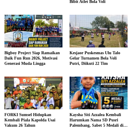
Bibit Atlet Bola Voli
Bigboy Project Siap Ramaikan
Kesjaor Puskesmas Ulu Talo
Daik Fun Run 2026, Motivasi
Gelar Turnamen Bola Voli
Generasi Muda Lingga
Putri, Diikuti 22 Tim
FORKI Sumsel Hidupkan
Kaysha Siti Azzalea Kembali
Kembali Piala Kapolda Usai
Harumkan Nama SD Pusri
Vakum 26 Tahun
Palembang, Sabet 5 Medali di
Piala Kemenpora RI 2026