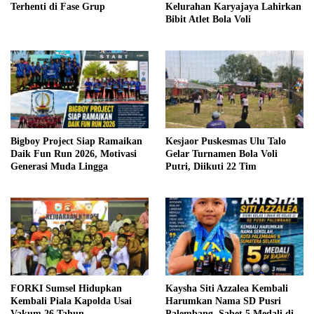
Terhenti di Fase Grup
Kelurahan Karyajaya Lahirkan
Bibit Atlet Bola Voli
Bigboy Project Siap Ramaikan
Kesjaor Puskesmas Ulu Talo
Daik Fun Run 2026, Motivasi
Gelar Turnamen Bola Voli
Generasi Muda Lingga
Putri, Diikuti 22 Tim
FORKI Sumsel Hidupkan
Kaysha Siti Azzalea Kembali
Kembali Piala Kapolda Usai
Harumkan Nama SD Pusri
Vakum 26 Tahun
Palembang, Sabet 5 Medali di