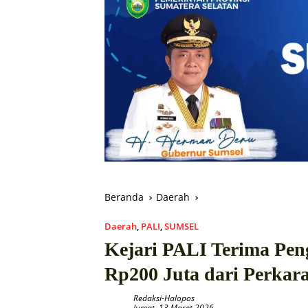
Beranda
Daerah
Daerah
,
PALI
,
SUMSEL
Kejari PALI Terima Pen
Rp200 Juta dari Perk
Redaksi-Halopos
Jumat, 13 Maret 2026