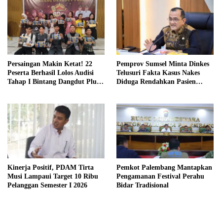
Persaingan Makin Ketat! 22
Pemprov Sumsel Minta Dinkes
Peserta Berhasil Lolos Audisi
Telusuri Fakta Kasus Nakes
Tahap I Bintang Dangdut Plus
Diduga Rendahkan Pasien
2026
BPJS
Kinerja Positif, PDAM Tirta
Pemkot Palembang Mantapkan
Musi Lampaui Target 10 Ribu
Pengamanan Festival Perahu
Pelanggan Semester I 2026
Bidar Tradisional