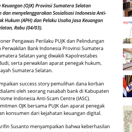
Keuangan (OJK) Provinsi Sumatera Selatan
dan menyelenggarakan Sosialisasi Indonesia Anti-
ak Hukum (APH) dan Pelaku Usaha Jasa Keuangan
latan, Rabu (04/03).
isioner Pengawas Perilaku PUJK dan Pelindungan
 Perwakilan Bank Indonesia Provinsi Sumatera
atera Selatan yang diwakili Kapolrestabes
di, serta perwakilan aparat penegak hukum,
layah Sumatera Selatan.
mpaikan success story pemulihan dana korban
dialami oleh seorang nasabah bank di Kabupaten
nisme Indonesia Anti-Scam Centre (IASC).
 komitmen OJK bersama PUJK dan aparat penegak
 konsumen dari kejahatan keuangan digital.
 Arifin Susanto menyampaikan bahwa keberhasilan