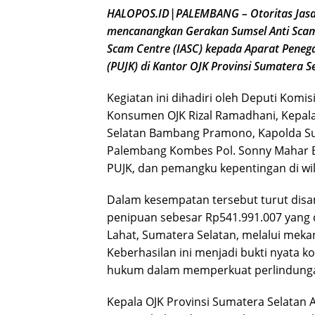
HALOPOS.ID|PALEMBANG – Otoritas Jasa 
mencanangkan Gerakan Sumsel Anti Scam 
Scam Centre (IASC) kepada Aparat Peneg
(PUJK) di Kantor OJK Provinsi Sumatera Se
Kegiatan ini dihadiri oleh Deputi Kom
Konsumen OJK Rizal Ramadhani, Kepala
Selatan Bambang Pramono, Kapolda Sum
Palembang Kombes Pol. Sonny Mahar Bu
PUJK, dan pemangku kepentingan di wi
Dalam kesempatan tersebut turut disa
penipuan sebesar Rp541.991.007 yang 
Lahat, Sumatera Selatan, melalui meka
Keberhasilan ini menjadi bukti nyata
hukum dalam memperkuat perlindungan
Kepala OJK Provinsi Sumatera Selatan