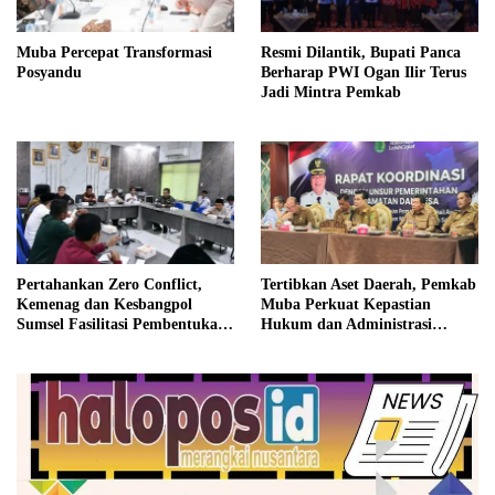
Muba Percepat Transformasi
Resmi Dilantik, Bupati Panca
Posyandu
Berharap PWI Ogan Ilir Terus
Jadi Mintra Pemkab
Pertahankan Zero Conflict,
Tertibkan Aset Daerah, Pemkab
Kemenag dan Kesbangpol
Muba Perkuat Kepastian
Sumsel Fasilitasi Pembentukan
Hukum dan Administrasi
Pengurus FKUB
Pemerintahan