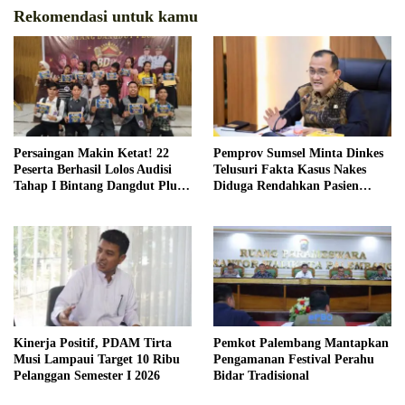
Rekomendasi untuk kamu
Persaingan Makin Ketat! 22
Pemprov Sumsel Minta Dinkes
Peserta Berhasil Lolos Audisi
Telusuri Fakta Kasus Nakes
Tahap I Bintang Dangdut Plus
Diduga Rendahkan Pasien
2026
BPJS
Kinerja Positif, PDAM Tirta
Pemkot Palembang Mantapkan
Musi Lampaui Target 10 Ribu
Pengamanan Festival Perahu
Pelanggan Semester I 2026
Bidar Tradisional