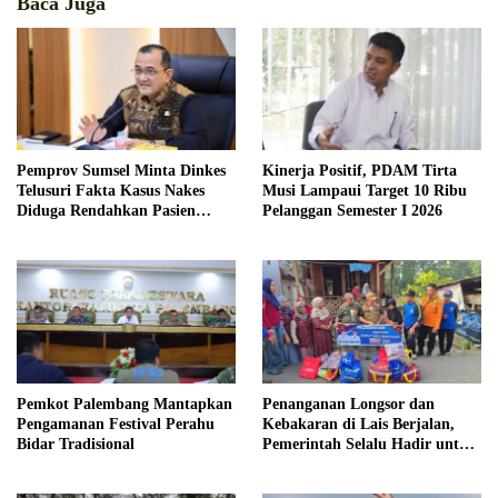
Baca Juga
Pemprov Sumsel Minta Dinkes
Kinerja Positif, PDAM Tirta
Telusuri Fakta Kasus Nakes
Musi Lampaui Target 10 Ribu
Diduga Rendahkan Pasien
Pelanggan Semester I 2026
BPJS
Pemkot Palembang Mantapkan
Penanganan Longsor dan
Pengamanan Festival Perahu
Kebakaran di Lais Berjalan,
Bidar Tradisional
Pemerintah Selalu Hadir untuk
Masyarakat