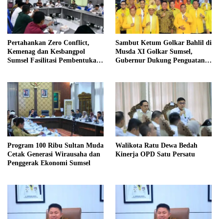
Pertahankan Zero Conflict,
Sambut Ketum Golkar Bahlil di
Kemenag dan Kesbangpol
Musda XI Golkar Sumsel,
Sumsel Fasilitasi Pembentukan
Gubernur Dukung Penguatan
Pengurus FKUB
Sinergi untuk Pembangunan
Daerah
Program 100 Ribu Sultan Muda
Walikota Ratu Dewa Bedah
Cetak Generasi Wirausaha dan
Kinerja OPD Satu Persatu
Penggerak Ekonomi Sumsel