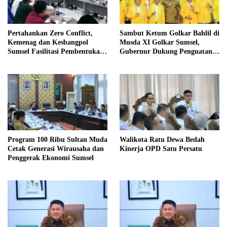
Pertahankan Zero Conflict,
Sambut Ketum Golkar Bahlil di
Kemenag dan Kesbangpol
Musda XI Golkar Sumsel,
Sumsel Fasilitasi Pembentukan
Gubernur Dukung Penguatan
Pengurus FKUB
Sinergi untuk Pembangunan
Daerah
Program 100 Ribu Sultan Muda
Walikota Ratu Dewa Bedah
Cetak Generasi Wirausaha dan
Kinerja OPD Satu Persatu
Penggerak Ekonomi Sumsel