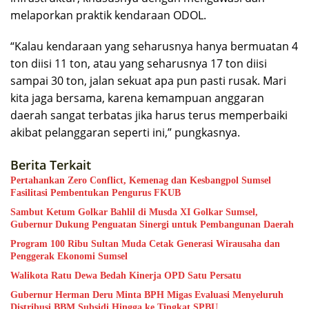
melaporkan praktik kendaraan ODOL.
“Kalau kendaraan yang seharusnya hanya bermuatan 4
ton diisi 11 ton, atau yang seharusnya 17 ton diisi
sampai 30 ton, jalan sekuat apa pun pasti rusak. Mari
kita jaga bersama, karena kemampuan anggaran
daerah sangat terbatas jika harus terus memperbaiki
akibat pelanggaran seperti ini,” pungkasnya.
Berita Terkait
Pertahankan Zero Conflict, Kemenag dan Kesbangpol Sumsel
Fasilitasi Pembentukan Pengurus FKUB
Sambut Ketum Golkar Bahlil di Musda XI Golkar Sumsel,
Gubernur Dukung Penguatan Sinergi untuk Pembangunan Daerah
Program 100 Ribu Sultan Muda Cetak Generasi Wirausaha dan
Penggerak Ekonomi Sumsel
Walikota Ratu Dewa Bedah Kinerja OPD Satu Persatu
Gubernur Herman Deru Minta BPH Migas Evaluasi Menyeluruh
Distribusi BBM Subsidi Hingga ke Tingkat SPBU