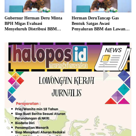
Gubernur Herman Deru Minta
Herman DeruTancap Gas
BPH Migas Evaluasi
Bentuk Satgas Awasi
Menyeluruh Distribusi BBM
Penyaluran BBM dan Lawan
Subsidi Hingga ke Tingkat
Mafia Solar di Sumsel
SPBU