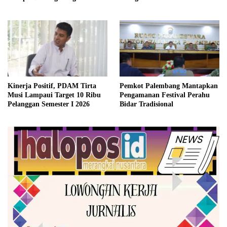
2026
BPJS
Kinerja Positif, PDAM Tirta
Pemkot Palembang Mantapkan
Musi Lampaui Target 10 Ribu
Pengamanan Festival Perahu
Pelanggan Semester I 2026
Bidar Tradisional