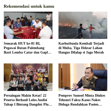
Rekomendasi untuk kamu
Semarak HUT ke-81 RI,
Karhutbunla Kembali Terjadi
Pegawai Rutan Palembang
di Muba, Tiga Hektar Lahan
Ikuti Lomba Catur dan Gaple
Hangus Dilalap si Jago Merah
Antar Pegawai
Persaingan Makin Ketat! 22
Pemprov Sumsel Minta Dinkes
Peserta Berhasil Lolos Audisi
Telusuri Fakta Kasus Nakes
Tahap I Bintang Dangdut Plus
Diduga Rendahkan Pasien
2026
BPJS