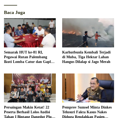
Baca Juga
Semarak HUT ke-81 RI,
Karhutbunla Kembali Terjadi
Pegawai Rutan Palembang
di Muba, Tiga Hektar Lahan
Ikuti Lomba Catur dan Gaple
Hangus Dilalap si Jago Merah
Antar Pegawai
Persaingan Makin Ketat! 22
Pemprov Sumsel Minta Dinkes
Peserta Berhasil Lolos Audisi
Telusuri Fakta Kasus Nakes
Tahap I Bintang Dangdut Plus
Diduga Rendahkan Pasien