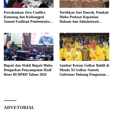
Pertahankan Zero Conflict,
Tertibkan Aset Daerah, Pemkab
Kemenag dan Kesbangpol
Muba Perkuat Kepastian
Sumsel Fasilitasi Pembentukan
Hukum dan Administrasi
Pengurus FKUB
Pemerintahan
Bupati dan Wakil Bupati Muba
Sambut Ketum Golkar Bahlil di
Dengarkan Penyampaian Hasil
Musda XI Golkar Sumsel,
Reses III DPRD Tahun 2026
Gubernur Dukung Penguatan
Sinergi untuk Pembangunan
Daerah
ADVETORIAL