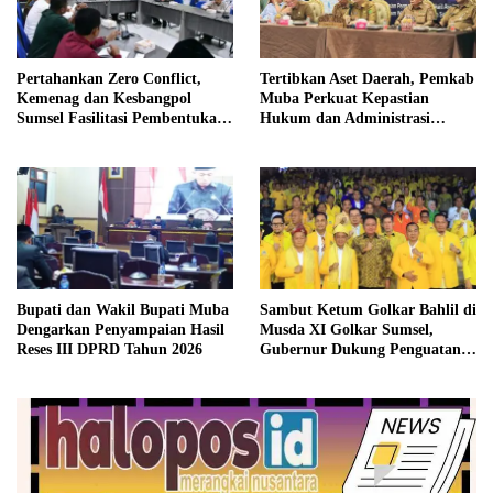
Pertahankan Zero Conflict,
Tertibkan Aset Daerah, Pemkab
Kemenag dan Kesbangpol
Muba Perkuat Kepastian
Sumsel Fasilitasi Pembentukan
Hukum dan Administrasi
Pengurus FKUB
Pemerintahan
Bupati dan Wakil Bupati Muba
Sambut Ketum Golkar Bahlil di
Dengarkan Penyampaian Hasil
Musda XI Golkar Sumsel,
Reses III DPRD Tahun 2026
Gubernur Dukung Penguatan
Sinergi untuk Pembangunan
Daerah