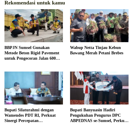
Rekomendasi untuk kamu
BBPJN Sumsel Gunakan
Wabup Netta Tinjau Kebun
Metode Beton Rigid Pavement
Bawang Merah Petani Brebes
untuk Pengecoran Jalan 600
Meter di KM 17 Banyuasin
Bupati Silaturahmi dengan
Bupati Banyuasin Hadiri
Wamendes PDT RI, Perkuat
Pengukuhan Pengurus DPC
Sinergi Percepatan
ABPEDNAS se-Sumsel, Perkuat
Pembangunan Banyuasin
Sinergi Desa Dukung Program
Prioritas Nasional