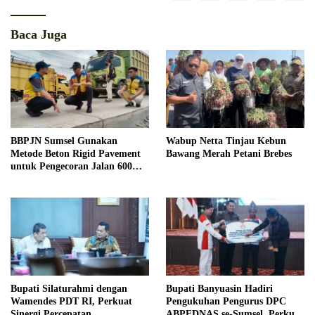
Baca Juga
BBPJN Sumsel Gunakan
Wabup Netta Tinjau Kebun
Metode Beton Rigid Pavement
Bawang Merah Petani Brebes
untuk Pengecoran Jalan 600
Meter di KM 17 Banyuasin
Bupati Silaturahmi dengan
Bupati Banyuasin Hadiri
Wamendes PDT RI, Perkuat
Pengukuhan Pengurus DPC
Sinergi Percepatan
ABPEDNAS se-Sumsel, Perkuat